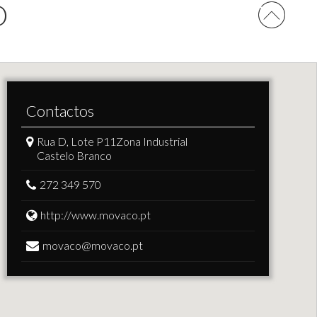
O
Contactos
Rua D, Lote P11
Zona Industrial
Castelo Branco
272 349 570
http://www.movaco.pt
movaco@movaco.pt