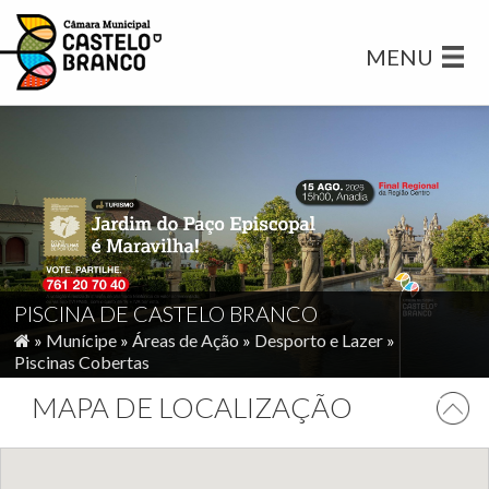
MENU
PISCINA DE CASTELO BRANCO
»
Munícipe
»
Áreas de Ação
»
Desporto e Lazer
»
Piscinas Cobertas
MAPA DE LOCALIZAÇÃO