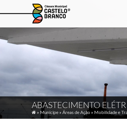
ABASTECIMENTO ELÉTR
»
Munícipe
»
Áreas de Ação
»
Mobilidade e Tr