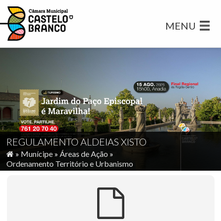
MENU
REGULAMENTO ALDEIAS XISTO
»
Munícipe
»
Áreas de Ação
»
Ordenamento Território e Urbanismo