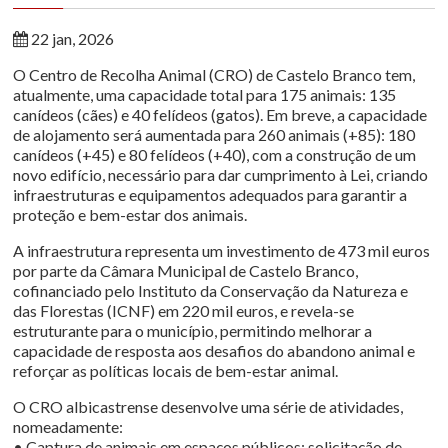
22 jan, 2026
O Centro de Recolha Animal (CRO) de Castelo Branco tem,
atualmente, uma capacidade total para 175 animais: 135
canídeos (cães) e 40 felídeos (gatos). Em breve, a capacidade
de alojamento será aumentada para 260 animais (+85): 180
canídeos (+45) e 80 felídeos (+40), com a construção de um
novo edifício, necessário para dar cumprimento à Lei, criando
infraestruturas e equipamentos adequados para garantir a
proteção e bem-estar dos animais.
A infraestrutura representa um investimento de 473 mil euros
por parte da Câmara Municipal de Castelo Branco,
cofinanciado pelo Instituto da Conservação da Natureza e
das Florestas (ICNF) em 220 mil euros, e revela-se
estruturante para o município, permitindo melhorar a
capacidade de resposta aos desafios do abandono animal e
reforçar as políticas locais de bem-estar animal.
O CRO albicastrense desenvolve uma série de atividades,
nomeadamente:
• Captura de animais em espaços públicos: solicitação de