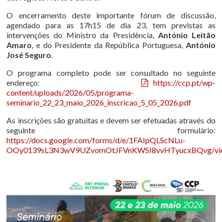
O encerramento deste importante fórum de discussão,
agendado para as 17h15 de dia 23, tem previstas as
intervenções do Ministro da Presidência,
António Leitão
Amaro
, e do Presidente da República Portuguesa,
António
José Seguro
.
O programa completo pode ser consultado no seguinte
endereço:
https://ccp.pt/wp-
content/uploads/2026/05/programa-
seminario_22_23_maio_2026_inscricao_5_05_2026.pdf
As inscrições são gratuitas e devem ser efetuadas através do
seguinte formulário:
https://docs.google.com/forms/d/e/1FAIpQLScNLu-
OOy0139sL3N3wV9UZvomOtJFVnKWSI8vvHTyucxBQvg/vi