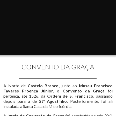
CONVENTO DA GRAÇA
A Norte de
Castelo Branco
, junto ao
Museu Francisco
Tavares Proença Júnior
, o
Convento da Graça
foi
pertença, até 1526, da
Ordem de S. Francisco
, passando
depois para a de
St° Agostinho.
Posteriormente, foi ali
instalada a Santa Casa da Misericórdia.
A
Igreja do Convento da Graça
foi construída no séc. XVI,