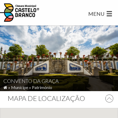
MENU
CONVENTO DA GRAÇA
»
Munícipe
»
Património
MAPA DE LOCALIZAÇÃO