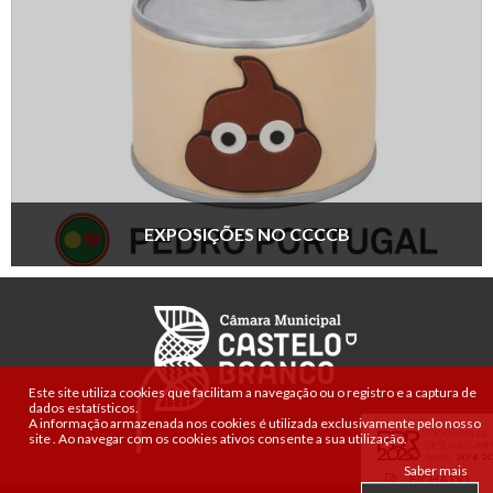
EXPOSIÇÕES NO CCCCB
Este site utiliza cookies que facilitam a navegação ou o registro e a captura de
dados estatísticos.
A informação armazenada nos cookies é utilizada exclusivamente pelo nosso
site
.
Ao navegar com os cookies ativos consente a sua utilização.
Saber mais
FICHA DO