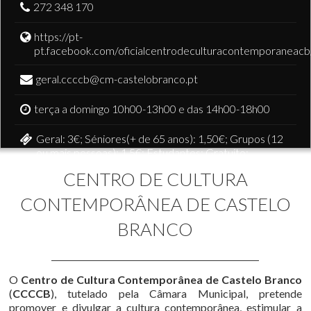
272 348 170
https://pt-
pt.facebook.com/oficialcentrodeculturacontemporaneacb
geral.ccccb@cm-castelobranco.pt
terça a domingo 10h00-13h00 e das 14h00-18h00
Geral: 3€; Séniores(+ de 65 anos): 1,50€; Grupos (12
ou mais pessoas): 1,5€; Estudantes: Gratuito;
Domingos e Feriados: Entrada Gratuita
CENTRO DE CULTURA
CONTEMPORÂNEA DE CASTELO
BRANCO
O
Centro de Cultura Contemporânea de Castelo Branco
(
CCCCB
), tutelado pela Câmara Municipal, pretende
promover e divulgar a cultura contemporânea, estimular a