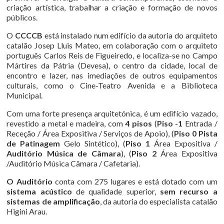
criação artística, trabalhar a criação e formação de novos
públicos.
O
CCCCB
está instalado num edifício da autoria do arquiteto
catalão Josep Lluis Mateo, em colaboração com o arquiteto
português Carlos Reis de Figueiredo, e localiza-se no Campo
Mártires da Pátria (Devesa), o centro da cidade, local de
encontro e lazer, nas imediações de outros equipamentos
culturais, como o Cine-Teatro Avenida e a Biblioteca
Municipal.
Com uma forte presença arquitetónica, é um edifício vazado,
revestido a metal e madeira, com
4 pisos
(
Piso -1
Entrada /
Receção / Área Expositiva / Serviços de Apoio), (
Piso 0 Pista
de Patinagem
Gelo Sintético), (
Piso 1
Área Expositiva /
Auditório Música de Câmara
), (
Piso 2
Área Expositiva
/Auditório Música Câmara / Cafetaria).
O Auditório
conta com 275 lugares e está dotado com um
sistema acústico
de qualidade superior,
sem recurso a
sistemas de amplificação
, da autoria do especialista catalão
Higini Arau.