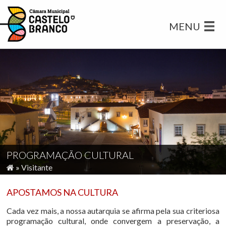
MENU
PROGRAMAÇÃO CULTURAL
»
Visitante
APOSTAMOS NA CULTURA
Cada vez mais, a nossa autarquia se afirma pela sua criteriosa
programação cultural, onde convergem a preservação, a