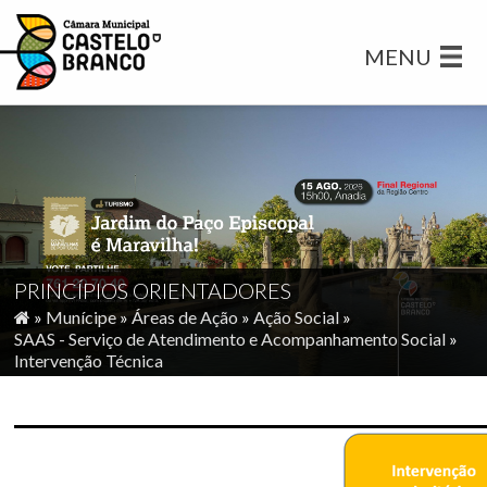
MENU
PRINCÍPIOS ORIENTADORES
»
Munícipe
»
Áreas de Ação
»
Ação Social
»
SAAS - Serviço de Atendimento e Acompanhamento Social
»
Intervenção Técnica