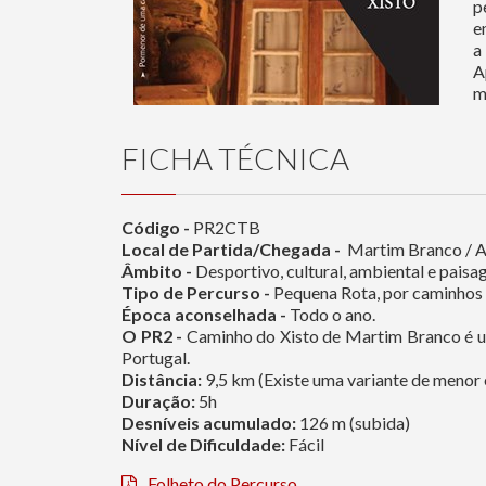
p
e
a
A
m
FICHA TÉCNICA
Código -
PR2CTB
Local de Partida/Chegada -
Martim Branco / 
Âmbito -
Desportivo, cultural, ambiental e paisag
Tipo de Percurso -
Pequena Rota, por caminhos ru
Época aconselhada -
Todo o ano.
O PR2 -
Caminho do Xisto de Martim Branco é 
Portugal.
Distância:
9,5 km (Existe uma variante de menor
Duração:
5h
Desníveis acumulado:
126 m (subida)
Nível de Dificuldade:
Fácil
Folheto do Percurso