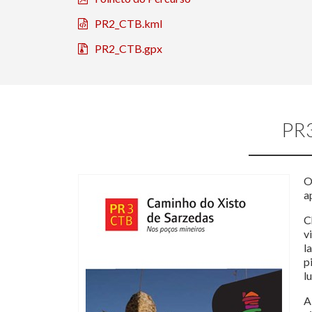
PR2_CTB.kml
PR2_CTB.gpx
PR
O
a
C
v
l
p
l
A