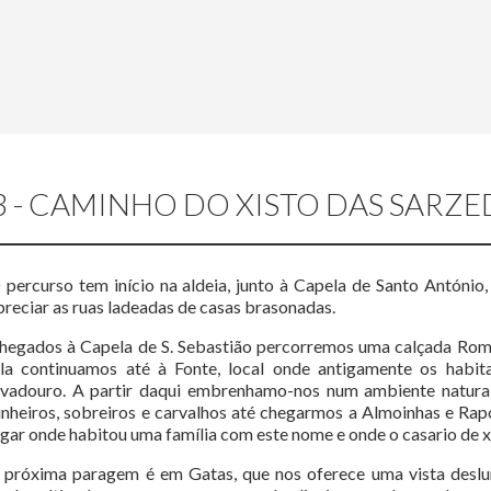
3 - CAMINHO DO XISTO DAS SARZE
 percurso tem início na aldeia, junto à Capela de Santo António
preciar as ruas ladeadas de casas brasonadas.
hegados à Capela de S. Sebastião percorremos uma calçada Roma
ila continuamos até à Fonte, local onde antigamente os habi
avadouro. A partir daqui embrenhamo-nos num ambiente natura
inheiros, sobreiros e carvalhos até chegarmos a Almoinhas e Ra
ugar onde habitou uma família com este nome e onde o casario de
 próxima paragem é em Gatas, que nos oferece uma vista desl