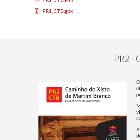
PR1_CTB.gpx
PR2 -
O
ú
p
M
v
c
A
d