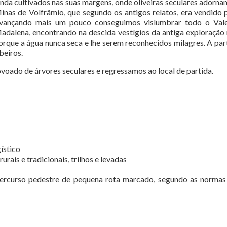
inda cultivados nas suas margens, onde oliveiras seculares adornam
inas de Volfrâmio, que segundo os antigos relatos, era vendido 
vançando mais um pouco conseguimos vislumbrar todo o Vale
adalena, encontrando na descida vestígios da antiga exploração 
orque a água nunca seca e lhe serem reconhecidos milagres. A parti
ibeiros.
voado de árvores seculares e regressamos ao local de partida.
ístico
rais e tradicionais, trilhos e levadas
percurso pedestre de pequena rota marcado, segundo as norm