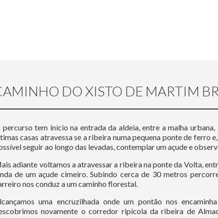
 CAMINHO DO XISTO DE MARTIM 
 percurso tem início na entrada da aldeia, entre a malha urbana,
ltimas casas atravessa se a ribeira numa pequena ponte de ferro e
ossível seguir ao longo das levadas, contemplar um açude e observa
ais adiante voltamos a atravessar a ribeira na ponte da Volta, e
inda de um açude cimeiro. Subindo cerca de 30 metros percor
arreiro nos conduz a um caminho florestal.
lcançamos uma encruzilhada onde um pontão nos encaminha p
escobrimos novamente o corredor ripícola da ribeira de Alm