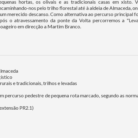
equenas hortas, os olivais e as tradicionais casas em xisto. 
ncaminhando-nos pelo trilho florestal até à aldeia de Almaceda, ond
 um merecido descanso. Como alternativa ao percurso principal fo
pós o atravessamento da ponte da Volta percorremos a "Lev
oageiro em direcção a Martim Branco.
Almaceda
ístico
rais e tradicionais, trilhos e levadas
um percurso pedestre de pequena rota marcado, segundo as nor
 extensão PR2.1)