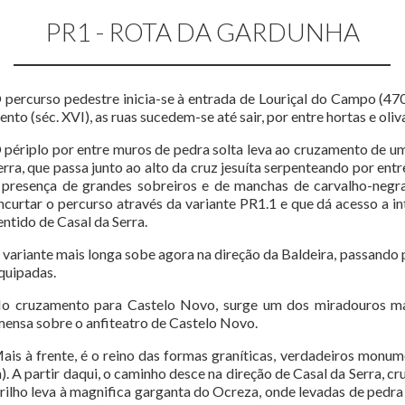
PR1 - ROTA DA GARDUNHA
 percurso pedestre inicia-se à entrada de Louriçal do Campo (470
ento (séc. XVI), as ruas sucedem-se até sair, por entre hortas e oliv
 périplo por entre muros de pedra solta leva ao cruzamento de um
erra, que passa junto ao alto da cruz jesuíta serpenteando por ent
 presença de grandes sobreiros e de manchas de carvalho-negr
ncurtar o percurso através da variante PR1.1 e que dá acesso a 
entido de Casal da Serra.
 variante mais longa sobe agora na direção da Baldeira, passando
quipadas.
o cruzamento para Castelo Novo, surge um dos miradouros m
mensa sobre o anfiteatro de Castelo Novo.
ais à frente, é o reino das formas graníticas, verdadeiros monum
). A partir daqui, o caminho desce na direção de Casal da Serra, 
rilho leva à magnifica garganta do Ocreza, onde levadas de pedra