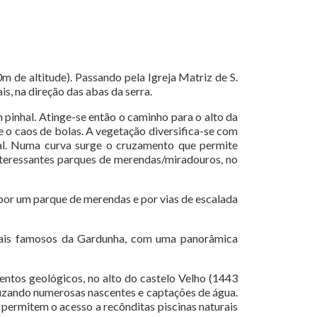
m de altitude). Passando pela Igreja Matriz de S.
ais, na direção das abas da serra.
 pinhal. Atinge-se então o caminho para o alto da
re o caos de bolas. A vegetação diversifica-se com
al. Numa curva surge o cruzamento que permite
interessantes parques de merendas/miradouros, no
 por um parque de merendas e por vias de escalada
ais famosos da Gardunha, com uma panorâmica
entos geológicos, no alto do castelo Velho (1443
cruzando numerosas nascentes e captações de água.
 permitem o acesso a recônditas piscinas naturais