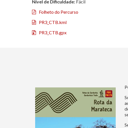
Nível de Dificuldade:
Fácil
Folheto do Percurso
PR3_CTB.kml
PR3_CTB.gpx
P
S
a
d
s
S