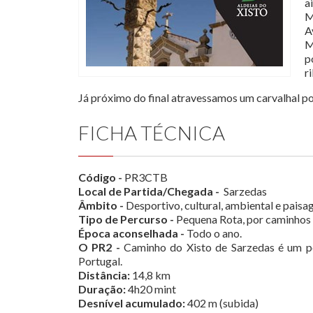
a
M
A
M
p
r
Já próximo do final atravessamos um carvalhal po
FICHA TÉCNICA
Código -
PR3CTB
Local de Partida/Chegada -
Sarzedas
Âmbito -
Desportivo, cultural, ambiental e paisag
Tipo de Percurso -
Pequena Rota, por caminhos ru
Época aconselhada -
Todo o ano.
O PR2 -
Caminho do Xisto de Sarzedas é um 
Portugal.
Distância:
14,8 km
Duração:
4h20 mint
Desnível acumulado:
402 m (subida)