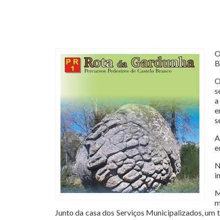
O
B
O
s
a
e
s
A
e
N
i
M
m
Junto da casa dos Serviços Municipalizados, um t