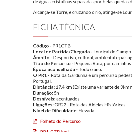
de águas cristalinas separadas por belas quedas d
Alcança-se Torre, e cruzando o rio, atinge-se Lou
FICHA TÉCNICA
Código -
PR1CTB
Local de Partida/Chegada -
Louriçal do Campo
Âmbito -
Desportivo, cultural, ambiental e paisag
Tipo de Percurso -
Pequena Rota, por caminhos ru
Época aconselhada -
Todo o ano.
O PR1 -
Rota da Gardunha é um percurso pedest
Portugal.
Distância:
17,4 km (Existe uma variante de 9km
Duração:
5h
Desníveis:
acentuados
Ligações:
GR22 - Rota das Aldeias Históricas
Nível de Dificuldade:
Elevada
Folheto do Percurso
PR1_CTB.kml