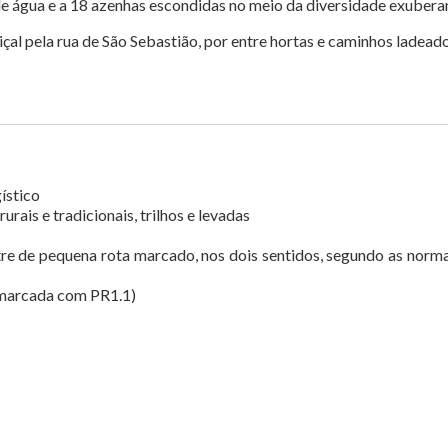
e água e a 18 azenhas escondidas no meio da diversidade exuberant
riçal pela rua de São Sebastião, por entre hortas e caminhos ladea
ístico
rais e tradicionais, trilhos e levadas
re de pequena rota marcado, nos dois sentidos, segundo as no
 marcada com PR1.1)