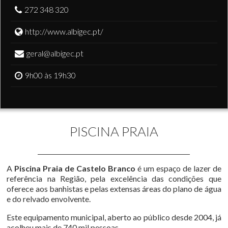
272 348 320
http://www.albigec.pt/
geral@albigec.pt
9h00 às 19h30
PISCINA PRAIA
A
Piscina Praia de Castelo Branco
é um espaço de lazer de
referência na Região, pela excelência das condições que
oferece aos banhistas e pelas extensas áreas do plano de água
e do relvado envolvente.
Este equipamento municipal, aberto ao público desde 2004, já
acolheu mais de 740 mil pessoas.