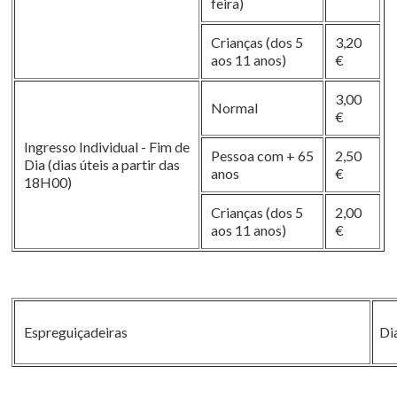
feira)
Crianças (dos 5
3,20
aos 11 anos)
€
3,00
Normal
€
Ingresso Individual - Fim de
Pessoa com + 65
2,50
Dia (dias úteis a partir das
anos
€
18H00)
Crianças (dos 5
2,00
aos 11 anos)
€
Espreguiçadeiras