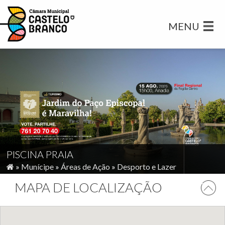
MENU
PISCINA PRAIA
»
Munícipe
»
Áreas de Ação
»
Desporto e Lazer
MAPA DE LOCALIZAÇÃO