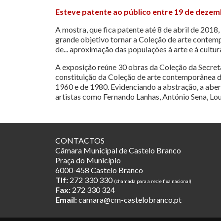
Esteve patente ao público entre 19 de dezemb
A mostra, que fica patente até 8 de abril de 201
grande objetivo tornar a Coleção de arte contem
de
...
aproximação das populações à arte e à cultur
A exposição reúne 30 obras da Coleção da Secreta
constituição da Coleção de arte contemporânea de
1960 e de 1980. Evidenciando a abstração, a abert
artistas como Fernando Lanhas, António Sena, Lo
CONTACTOS
Câmara Municipal de Castelo Branco
Praça do Município
6000-458 Castelo Branco
Tlf:
272 330 330
(chamada para a rede fixa nacional)
Fax:
272 330 324
Email:
camara@cm-castelobranco.pt