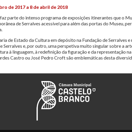
ro de 2017 a 8 de abril de 2018
8, faz parte do intenso programa de exposições itinerantes que o 
porânea de Serralves acessível para além das portas do Museu, pe
a.
ria de Estado da Cultura em depósito na Fundação de Serralves e 
 Serralves e, por outro, uma perspetiva muito singular sobre a ar
ura à linguagem, à redefinição da figuração e da representação na c
urdes Castro ou José Pedro Croft são emblemáticas desta diversi